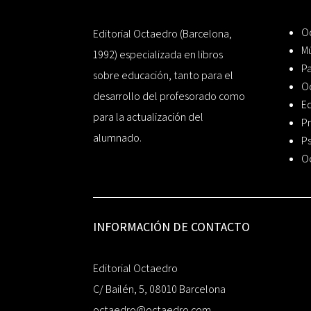
Oc
Editorial Octaedro (Barcelona,
Mú
1992) especializada en libros
P
sobre educación, tanto para el
O
desarrollo del profesorado como
Ed
para la actualización del
Pr
alumnado.
Ps
O
INFORMACIÓN DE CONTACTO
Editorial Octaedro
C/ Bailén, 5, 08010 Barcelona
octaedro@octaedro.com