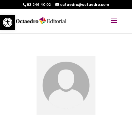
93 246 40 02
octaedro@octaedro.com
Abrir barra de herramientas