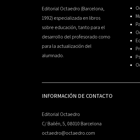
Oc
Editorial Octaedro (Barcelona,
Mú
1992) especializada en libros
P
sobre educación, tanto para el
O
desarrollo del profesorado como
Ed
para la actualización del
Pr
alumnado.
Ps
O
INFORMACIÓN DE CONTACTO
Editorial Octaedro
C/ Bailén, 5, 08010 Barcelona
octaedro@octaedro.com