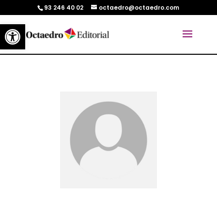
93 246 40 02
octaedro@octaedro.com
Abrir barra de herramientas