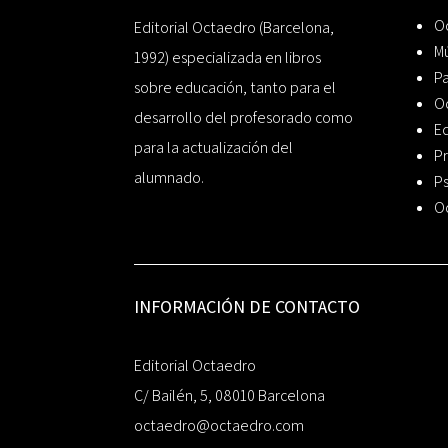
Oc
Editorial Octaedro (Barcelona,
Mú
1992) especializada en libros
P
sobre educación, tanto para el
O
desarrollo del profesorado como
Ed
para la actualización del
Pr
alumnado.
Ps
O
INFORMACIÓN DE CONTACTO
Editorial Octaedro
C/ Bailén, 5, 08010 Barcelona
octaedro@octaedro.com