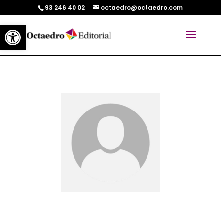
93 246 40 02
octaedro@octaedro.com
Abrir barra de herramientas