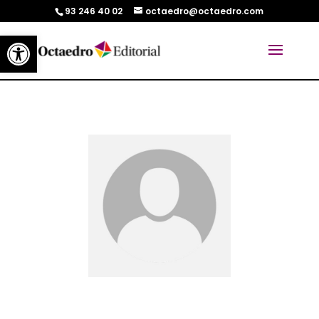
93 246 40 02
octaedro@octaedro.com
Abrir barra de herramientas