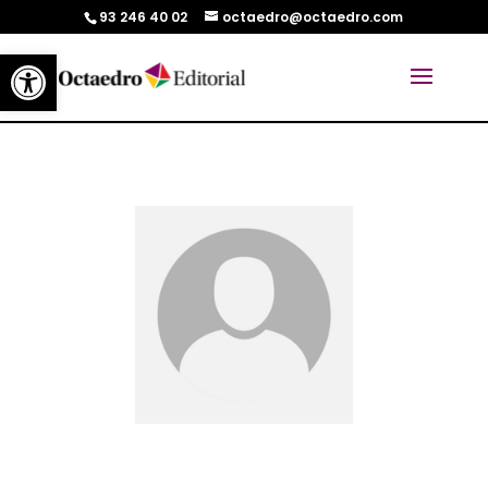
93 246 40 02
octaedro@octaedro.com
Abrir barra de herramientas