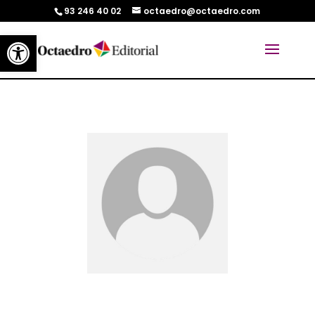
93 246 40 02
octaedro@octaedro.com
Abrir barra de herramientas