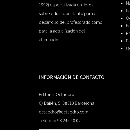
Mú
1992) especializada en libros
P
sobre educación, tanto para el
O
desarrollo del profesorado como
Ed
para la actualización del
Pr
alumnado.
Ps
O
INFORMACIÓN DE CONTACTO
Editorial Octaedro
C/ Bailén, 5, 08010 Barcelona
octaedro@octaedro.com
Teléfono 93 246 40 02