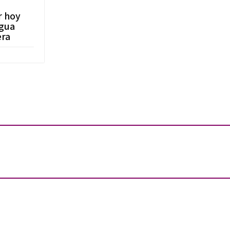
r hoy
ngua
era