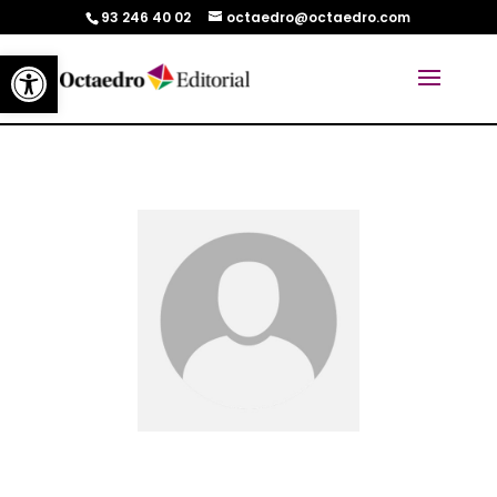
93 246 40 02
octaedro@octaedro.com
Abrir barra de herramientas