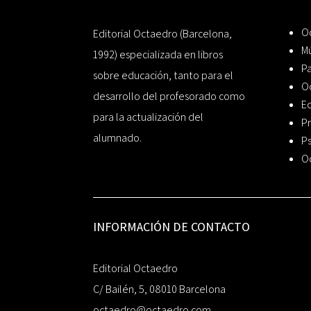
Oc
Editorial Octaedro (Barcelona,
Mú
1992) especializada en libros
P
sobre educación, tanto para el
O
desarrollo del profesorado como
Ed
para la actualización del
Pr
alumnado.
Ps
O
INFORMACIÓN DE CONTACTO
Editorial Octaedro
C/ Bailén, 5, 08010 Barcelona
octaedro@octaedro.com