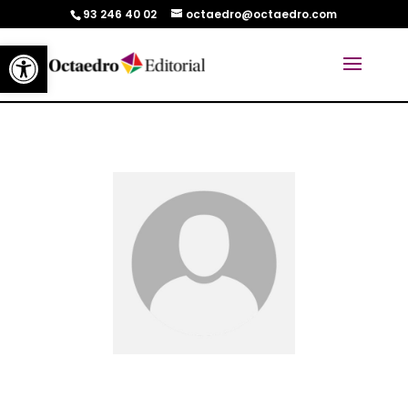
93 246 40 02
octaedro@octaedro.com
Abrir barra de herramientas