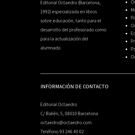
Oc
Editorial Octaedro (Barcelona,
Mú
1992) especializada en libros
P
sobre educación, tanto para el
O
desarrollo del profesorado como
Ed
para la actualización del
Pr
alumnado.
Ps
O
INFORMACIÓN DE CONTACTO
Editorial Octaedro
C/ Bailén, 5, 08010 Barcelona
octaedro@octaedro.com
Teléfono 93 246 40 02