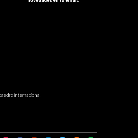
novedades en tu email.
taedro internacional