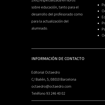
1992) especializada en libros
P
sobre educación, tanto para el
O
desarrollo del profesorado como
Ed
para la actualización del
Pr
alumnado.
Ps
O
INFORMACIÓN DE CONTACTO
Editorial Octaedro
C/ Bailén, 5, 08010 Barcelona
octaedro@octaedro.com
Teléfono 93 246 40 02