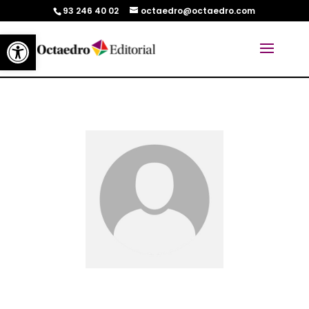
93 246 40 02
octaedro@octaedro.com
Abrir barra de herramientas