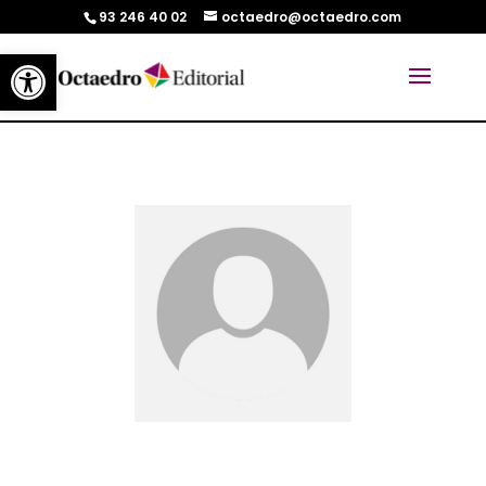
93 246 40 02
octaedro@octaedro.com
Abrir barra de herramientas