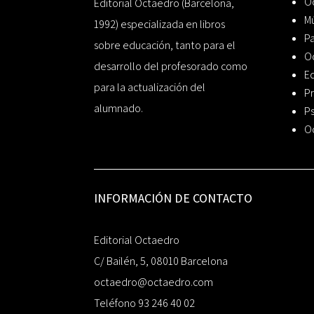
Oc
Editorial Octaedro (Barcelona,
Mú
1992) especializada en libros
P
sobre educación, tanto para el
O
desarrollo del profesorado como
Ed
para la actualización del
Pr
alumnado.
Ps
O
INFORMACIÓN DE CONTACTO
Editorial Octaedro
C/ Bailén, 5, 08010 Barcelona
octaedro@octaedro.com
Teléfono 93 246 40 02