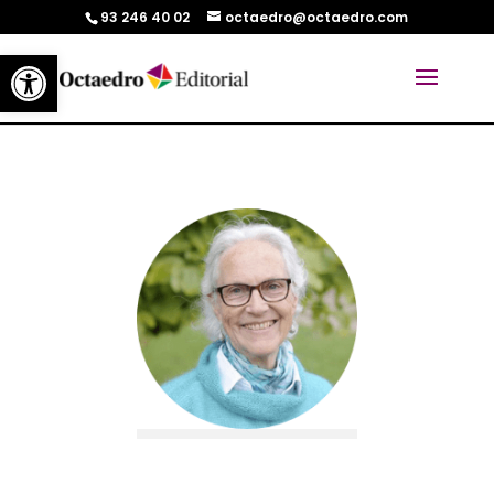
93 246 40 02
octaedro@octaedro.com
Abrir barra de herramientas