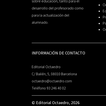
sobre educación, tanto para el
O
desarrollo del profesorado como
Ed
para la actualización del
Pr
alumnado.
Ps
O
INFORMACIÓN DE CONTACTO
Editorial Octaedro
C/ Bailén, 5, 08010 Barcelona
octaedro@octaedro.com
Teléfono 93 246 40 02
© Editorial Octaedro, 2026