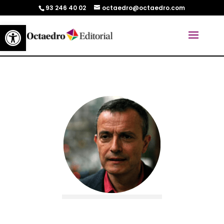
93 246 40 02
octaedro@octaedro.com
Abrir barra de herramientas