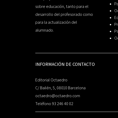
P
sobre educación, tanto para el
O
desarrollo del profesorado como
Ed
para la actualización del
Pr
alumnado.
Ps
O
INFORMACIÓN DE CONTACTO
Editorial Octaedro
C/ Bailén, 5, 08010 Barcelona
octaedro@octaedro.com
Teléfono 93 246 40 02