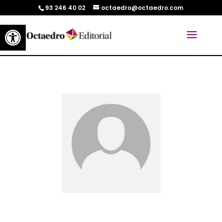
93 246 40 02
octaedro@octaedro.com
Abrir barra de herramientas