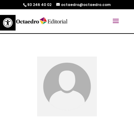
93 246 40 02
octaedro@octaedro.com
Abrir barra de herramientas