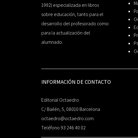
Mú
1992) especializada en libros
P
sobre educación, tanto para el
O
desarrollo del profesorado como
Ed
para la actualización del
Pr
alumnado.
Ps
O
INFORMACIÓN DE CONTACTO
Editorial Octaedro
C/ Bailén, 5, 08010 Barcelona
octaedro@octaedro.com
Teléfono 93 246 40 02