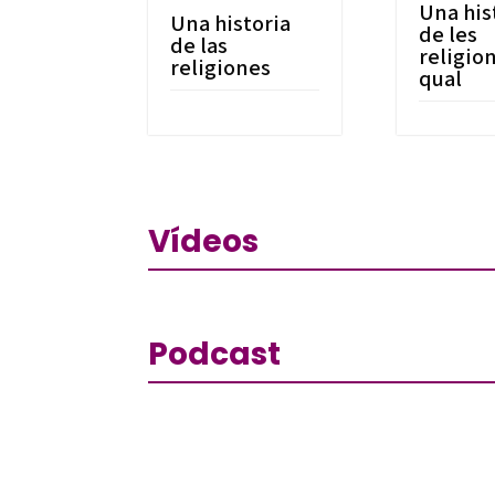
Una his
Una historia
de les
de las
religion
religiones
qual
Vídeos
Podcast