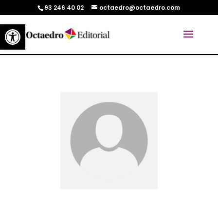
93 246 40 02
octaedro@octaedro.com
Abrir barra de herramientas