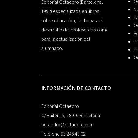
Oc
Editorial Octaedro (Barcelona,
Mú
1992) especializada en libros
P
sobre educación, tanto para el
O
desarrollo del profesorado como
Ed
para la actualización del
Pr
alumnado.
Ps
O
INFORMACIÓN DE CONTACTO
Editorial Octaedro
C/ Bailén, 5, 08010 Barcelona
octaedro@octaedro.com
Teléfono 93 246 40 02