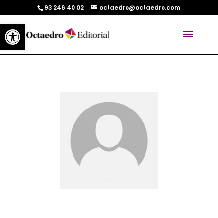
93 246 40 02
octaedro@octaedro.com
Abrir barra de herramientas