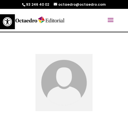
93 246 40 02
octaedro@octaedro.com
Abrir barra de herramientas