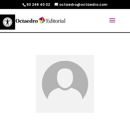
93 246 40 02
octaedro@octaedro.com
Abrir barra de herramientas