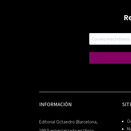
R
INFORMACIÓN
SIT
Oc
Editorial Octaedro (Barcelona,
Mú
1992) especializada en libros