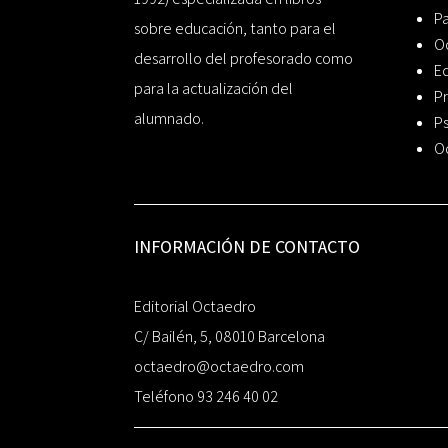
P
sobre educación, tanto para el
O
desarrollo del profesorado como
Ed
para la actualización del
Pr
alumnado.
Ps
O
INFORMACIÓN DE CONTACTO
Editorial Octaedro
C/ Bailén, 5, 08010 Barcelona
octaedro@octaedro.com
Teléfono 93 246 40 02