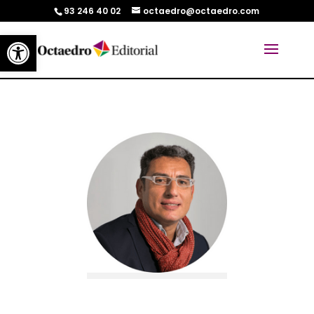
93 246 40 02
octaedro@octaedro.com
Abrir barra de herramientas