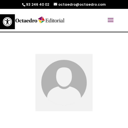
93 246 40 02
octaedro@octaedro.com
Abrir barra de herramientas