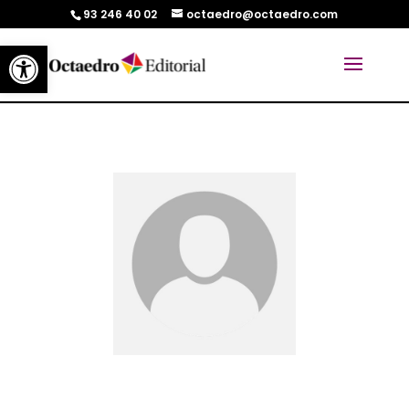
93 246 40 02
octaedro@octaedro.com
Abrir barra de herramientas