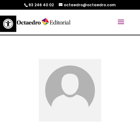
93 246 40 02
octaedro@octaedro.com
Abrir barra de herramientas