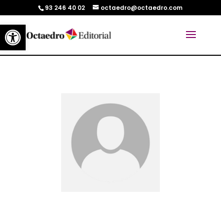
93 246 40 02
octaedro@octaedro.com
Abrir barra de herramientas