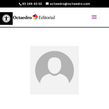
93 246 40 02
octaedro@octaedro.com
Abrir barra de herramientas