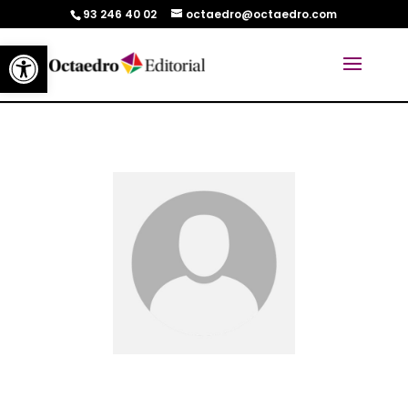
93 246 40 02
octaedro@octaedro.com
Abrir barra de herramientas