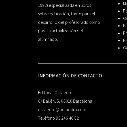
Mú
1992) especializada en libros
P
sobre educación, tanto para el
O
desarrollo del profesorado como
Ed
para la actualización del
Pr
alumnado.
Ps
O
INFORMACIÓN DE CONTACTO
Editorial Octaedro
C/ Bailén, 5, 08010 Barcelona
octaedro@octaedro.com
Teléfono 93 246 40 02