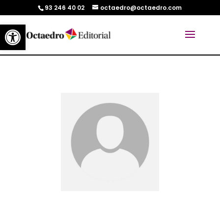
93 246 40 02
octaedro@octaedro.com
Abrir barra de herramientas