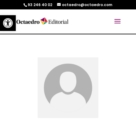
93 246 40 02
octaedro@octaedro.com
Abrir barra de herramientas