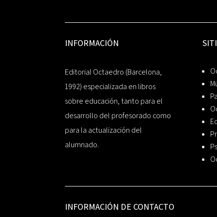
INFORMACIÓN
SIT
Oc
Editorial Octaedro (Barcelona,
Mú
1992) especializada en libros
P
sobre educación, tanto para el
O
desarrollo del profesorado como
Ed
para la actualización del
Pr
alumnado.
Ps
O
INFORMACIÓN DE CONTACTO