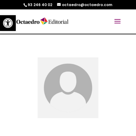
93 246 40 02
octaedro@octaedro.com
Abrir barra de herramientas