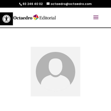
93 246 40 02
octaedro@octaedro.com
Abrir barra de herramientas