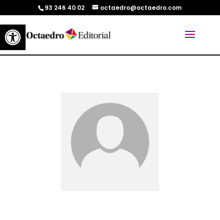
93 246 40 02
octaedro@octaedro.com
Abrir barra de herramientas