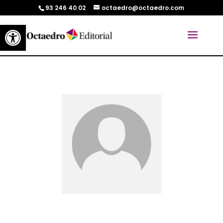
93 246 40 02
octaedro@octaedro.com
Abrir barra de herramientas