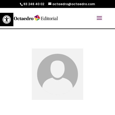
93 246 40 02
octaedro@octaedro.com
Abrir barra de herramientas