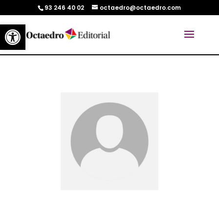
93 246 40 02
octaedro@octaedro.com
Abrir barra de herramientas