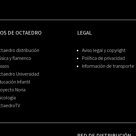
IOS DE OCTAEDRO
LEGAL
taedro distribución
Aviso legal y copyright
sica y flamenco
Política de privacidad
assos
Información de transporte
ctaedro Universidad
ucación Infantil
oyecto Noria
icología
ctaedroTV
RED DE DISTRIBUCIÓN