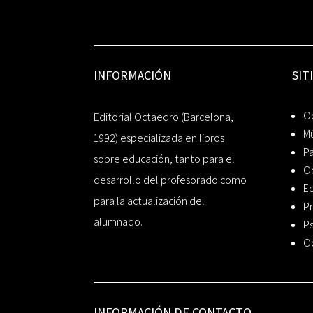
INFORMACIÓN
SIT
Oc
Editorial Octaedro (Barcelona,
Mú
1992) especializada en libros
P
sobre educación, tanto para el
O
desarrollo del profesorado como
Ed
para la actualización del
Pr
alumnado.
Ps
O
INFORMACIÓN DE CONTACTO