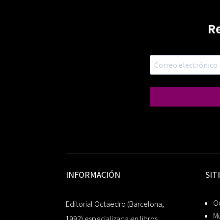
R
INFORMACIÓN
SIT
Oc
Editorial Octaedro (Barcelona,
Mú
1992) especializada en libros