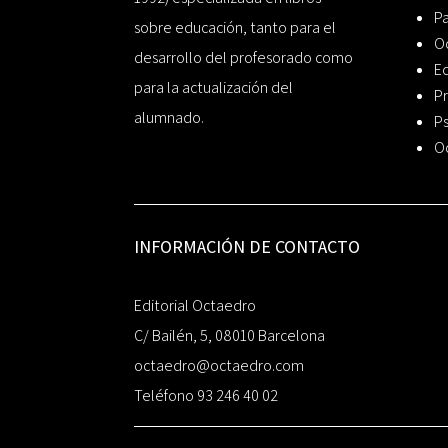
P
sobre educación, tanto para el
O
desarrollo del profesorado como
Ed
para la actualización del
Pr
alumnado.
Ps
O
INFORMACIÓN DE CONTACTO
Editorial Octaedro
C/ Bailén, 5, 08010 Barcelona
octaedro@octaedro.com
Teléfono 93 246 40 02